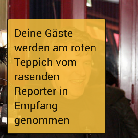
Deine Gäste
werden am roten
Teppich vom
rasenden
Reporter in
Empfang
genommen