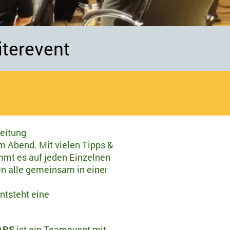
iterevent
leitung
m Abend. Mit vielen Tipps &
ommt es auf jeden Einzelnen
n alle gemeinsam in einer
tsteht eine
ARS
ist ein Teamevent mit