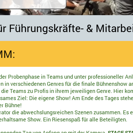
r Führungskräfte- & Mitarbe
MM:
 der Probenphase in Teams und unter professioneller An
n in verschiedenen Genres für die finale Bühnenshow a
 die Teams zu Profis in ihrem jeweiligen Genre. Hier k
nsames Ziel: Die eigene Show! Am Ende des Tages stehe
er Bühne!
rator die abwechslungsreichen Szenen zusammen. Es en
haltsame Show. Ein Riesenspaß für alle Beteiligten.
pannenden Tag von Anfang an mit der Kamera.
STAGE ST